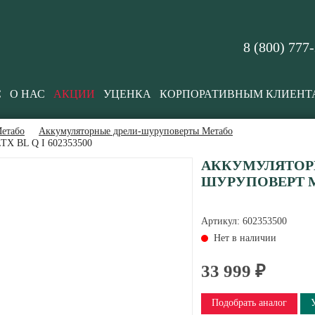
8 (800) 777
С
О НАС
АКЦИИ
УЦЕНКА
КОРПОРАТИВНЫМ КЛИЕНТ
етабо
Аккумуляторные дрели-шуруповерты Метабо
LTX BL Q I 602353500
АККУМУЛЯТОРН
ШУРУПОВЕРТ MET
Артикул:
602353500
Нет в наличии
33 999 ₽
Подобрать аналог