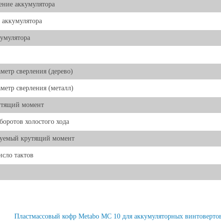
ние аккумулятора
 аккумулятора
умулятора
метр сверления (дерево)
метр сверления (металл)
утящий момент
боротов холостого хода
руемый крутящий момент
исло тактов
Пластмассовый кофр Metabo MC 10 для аккумуляторных винтовертов