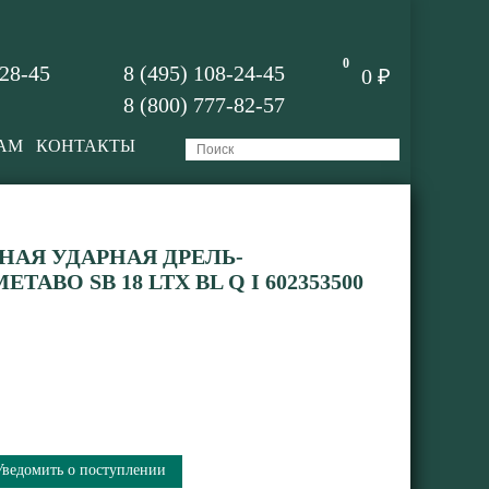
0
-28-45
8 (495) 108-24-45
0 ₽
8 (800) 777-82-57
АМ
КОНТАКТЫ
АЯ УДАРНАЯ ДРЕЛЬ-
ABO SB 18 LTX BL Q I 602353500
Уведомить о поступлении