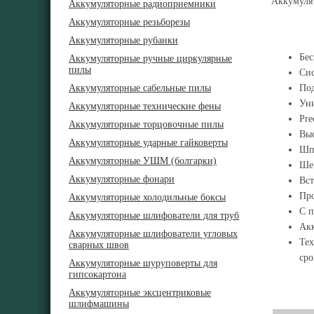
Аккумулят
Аккумуляторные радиоприемники
Аккумуляторные резьборезы
Аккумуляторные рубанки
Бес
Аккумуляторные ручные циркулярные
пилы
Сис
Аккумуляторные сабельные пилы
Под
Уни
Аккумуляторные технические фены
Pre
Аккумуляторные торцовочные пилы
Выс
Аккумуляторные ударные гайковерты
Шпи
Аккумуляторные УШМ (болгарки)
Шей
Аккумуляторные фонари
Вст
Про
Аккумуляторные холодильные боксы
С п
Аккумуляторные шлифователи для труб
Акк
Аккумуляторные шлифователи угловых
Тех
сварных швов
сро
Аккумуляторные шуруповерты для
гипсокартона
Аккумуляторные эксцентриковые
шлифмашины