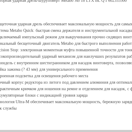
орная ударная дрель-шуруповерт Metabo SB 18 LTX BL Q I 602353500
щеточная ударная дрель обеспечивает максимальную мощность для самы
тема Metabo Quick: быстрая смена держателя и инструментальной насадк
ключаемый импульсный режим для выкручивания прочно сидящих винтов
кальный бесщеточный двигатель Metabo для быстрого выполнения работ
cision Stop: электронная моментная муфта повышенной точности для тон
окопроизводительный ударный механизм для наилучших результатов ра
ндель с внутренним шестигранником для насадок винтоверта, позволяю
ка зажима (? 43 мм) для универсального применения
роенная подсветка для освещения рабочего места
чный корпус редуктора из литого под давлением алюминия для оптималь
рактичным крючком для ношения на ремне и отделением для насадок, с 
умуляторные блоки с индикацией уровня заряда
нология Ultra-M обеспечивает максимальную мощность, бережную заряд
к службы