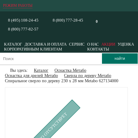
РЕЖИМ РАБОТЫ
8 (495) 108-24-45
8 (800) 777-28-45
0
8 (800) 777-82-57
КАТАЛОГ
ДОСТАВКА И ОПЛАТА
СЕРВИС
О НАС
АКЦИИ
УЦЕНКА
КОРПОРАТИВНЫМ КЛИЕНТАМ
КОНТАКТЫ
Вы здесь:
Каталог
Оснастка Метабо
Оснастка для дрелей Метабо
Сверла по дереву Метабо
Спиральное сверло по дереву 230 х 28 мм Metabo 627134000
ВРЕМЕННО ОТСУТСТВУЕТ