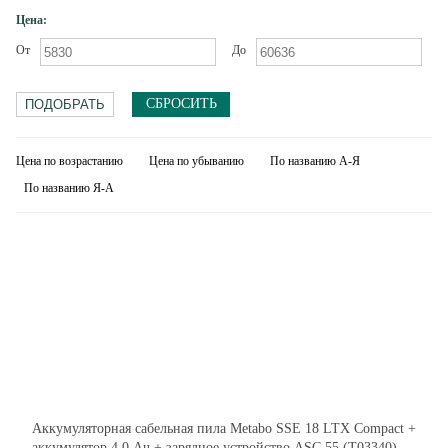
Цена:
От
До
СБРОСИТЬ
Цена по возрастанию
Цена по убыванию
По названию А-Я
По названию Я-А
Аккумуляторная сабельная пила Metabo SSE 18 LTX Compact +
аккумулятор 4,0 Ач + зарядное устройство ASC 55 (T03340)