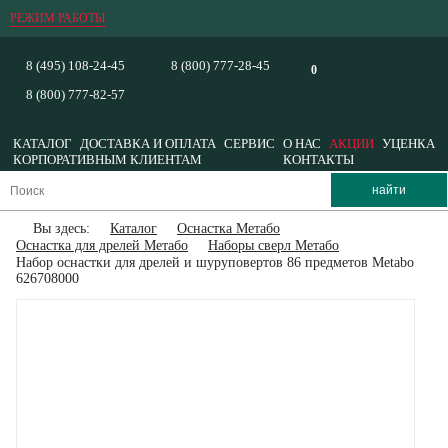
РЕЖИМ РАБОТЫ
8 (495) 108-24-45
8 (800) 777-28-45
0
8 (800) 777-82-57
КАТАЛОГ
ДОСТАВКА И ОПЛАТА
СЕРВИС
О НАС
АКЦИИ
УЦЕНКА
КОРПОРАТИВНЫМ КЛИЕНТАМ
КОНТАКТЫ
Вы здесь:
Каталог
Оснастка Метабо
Оснастка для дрелей Метабо
Наборы сверл Метабо
Набор оснастки для дрелей и шуруповертов 86 предметов Metabo
626708000