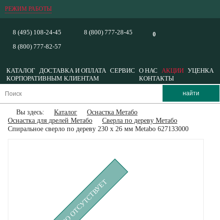
РЕЖИМ РАБОТЫ
8 (495) 108-24-45
8 (800) 777-28-45
0
8 (800) 777-82-57
КАТАЛОГ
ДОСТАВКА И ОПЛАТА
СЕРВИС
О НАС
АКЦИИ
УЦЕНКА
КОРПОРАТИВНЫМ КЛИЕНТАМ
КОНТАКТЫ
Вы здесь:
Каталог
Оснастка Метабо
Оснастка для дрелей Метабо
Сверла по дереву Метабо
Спиральное сверло по дереву 230 х 26 мм Metabo 627133000
ВРЕМЕННО ОТСУТСТВУЕТ