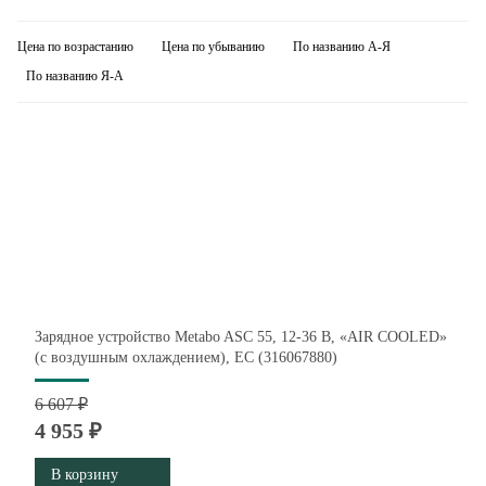
Цена по возрастанию
Цена по убыванию
По названию А-Я
По названию Я-А
Зарядное устройство Metabo ASC 55, 12-36 В, «AIR COOLED»
(с воздушным охлаждением), ЕС (316067880)
6 607 ₽
4 955 ₽
В корзину