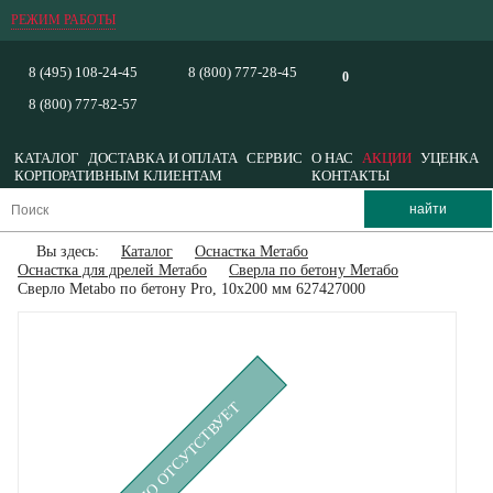
РЕЖИМ РАБОТЫ
8 (495) 108-24-45
8 (800) 777-28-45
0
8 (800) 777-82-57
КАТАЛОГ
ДОСТАВКА И ОПЛАТА
СЕРВИС
О НАС
АКЦИИ
УЦЕНКА
КОРПОРАТИВНЫМ КЛИЕНТАМ
КОНТАКТЫ
Вы здесь:
Каталог
Оснастка Метабо
Оснастка для дрелей Метабо
Сверла по бетону Метабо
Сверло Metabo по бетону Pro, 10х200 мм 627427000
ВРЕМЕННО ОТСУТСТВУЕТ