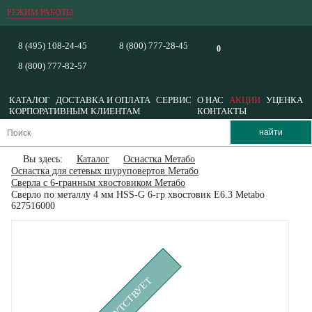
РЕЖИМ РАБОТЫ
8 (495) 108-24-45
8 (800) 777-28-45
0
8 (800) 777-82-57
КАТАЛОГ
ДОСТАВКА И ОПЛАТА
СЕРВИС
О НАС
АКЦИИ
УЦЕНКА
КОРПОРАТИВНЫМ КЛИЕНТАМ
КОНТАКТЫ
Вы здесь:
Каталог
Оснастка Метабо
Оснастка для сетевых шуруповертов Метабо
Сверла с 6-гранным хвостовиком Метабо
Сверло по металлу 4 мм HSS-G 6-гр хвостовик Е6.3 Metabo
627516000