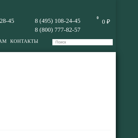
0
-28-45
8 (495) 108-24-45
0 ₽
8 (800) 777-82-57
АМ
КОНТАКТЫ