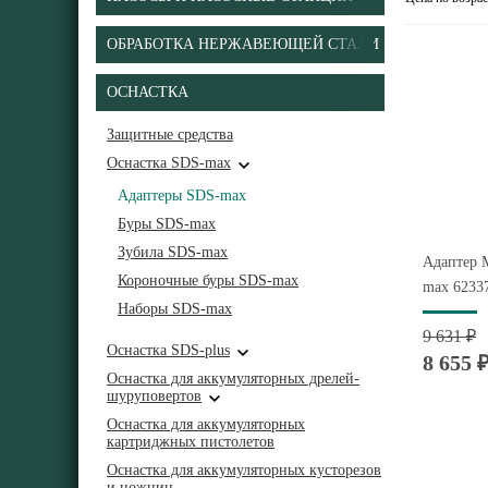
ОБРАБОТКА НЕРЖАВЕЮЩЕЙ СТАЛИ
ОСНАСТКА
Защитные средства
Оснастка SDS-max
Адаптеры SDS-max
Буры SDS-max
Зубила SDS-max
Адаптер M
Короночные буры SDS-max
max 6233
Наборы SDS-max
9 631 ₽
Оснастка SDS-plus
8 655 
Оснастка для аккумуляторных дрелей-
шуруповертов
Оснастка для аккумуляторных
картриджных пистолетов
Оснастка для аккумуляторных кусторезов
и ножниц