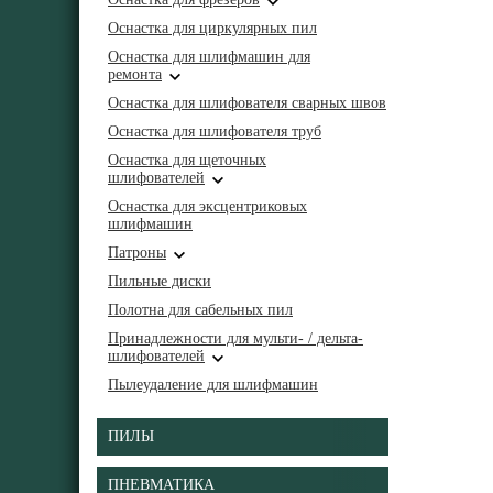
Оснастка для циркулярных пил
Оснастка для шлифмашин для
ремонта
Оснастка для шлифователя сварных швов
Оснастка для шлифователя труб
Оснастка для щеточных
шлифователей
Оснастка для эксцентриковых
шлифмашин
Патроны
Пильные диски
Полотна для сабельных пил
Принадлежности для мульти- / дельта-
шлифователей
Пылеудаление для шлифмашин
ПИЛЫ
ПНЕВМАТИКА