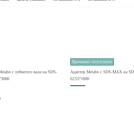
Временно отсутствует
etabo с зубчатого вала на SDS-
Адаптер Metabo c SDS-MAX на S
73000
623371000
₽