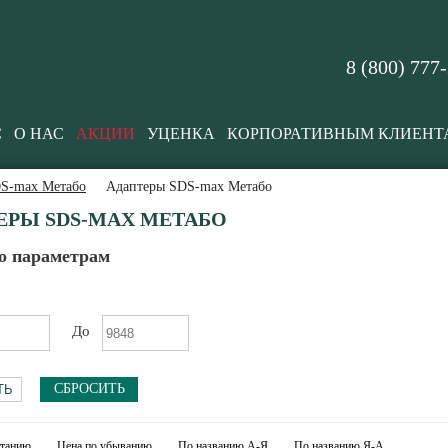
8 (800) 777
С
О НАС
АКЦИИ
УЦЕНКА
КОРПОРАТИВНЫМ КЛИЕНТ
DS-max Метабо
Адаптеры SDS-max Метабо
ЕРЫ SDS-MAX МЕТАБО
о параметрам
До
СБРОСИТЬ
станию
Цена по убыванию
По названию А-Я
По названию Я-А