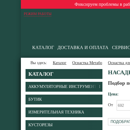
Фиксируем проблемы в работ
РЕЖИМ РАБОТЫ
КАТАЛОГ
ДОСТАВКА И ОПЛАТА
СЕРВИ
Вы здесь:
Каталог
Оснастка Метабо
Оснастка дл
НАСАД
КАТАЛОГ
Подбор п
АККУМУЛЯТОРНЫЕ ИНСТРУМЕНТЫ
Цена:
БУТИК
От
ИЗМЕРИТЕЛЬНАЯ ТЕХНИКА
КУСТОРЕЗЫ