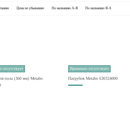
станию
Цена по убыванию
По названию А-Я
По названию Я-А
 отсутствует
Временно отсутствует
ля пола (360 мм) Metabo
Патрубок Metabo 630324000
0