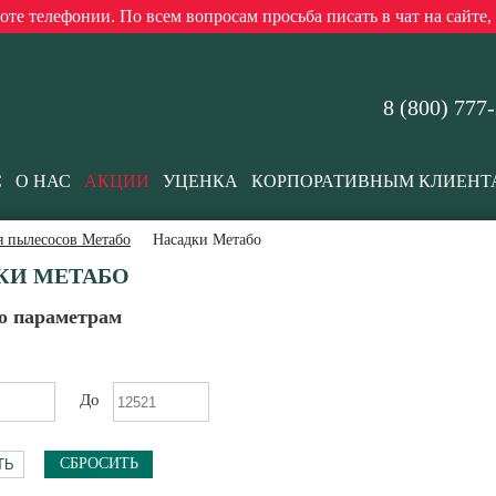
е телефонии. По всем вопросам просьба писать в чат на сайте,
8 (800) 777
С
О НАС
АКЦИИ
УЦЕНКА
КОРПОРАТИВНЫМ КЛИЕНТ
я пылесосов Метабо
Насадки Метабо
КИ МЕТАБО
о параметрам
До
СБРОСИТЬ