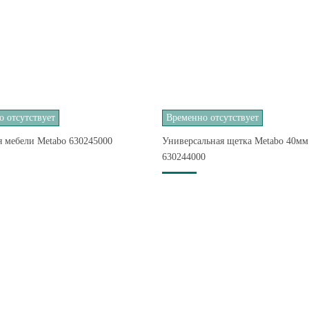
 отсутствует
Временно отсутствует
я мебели Metabo 630245000
Универсальная щетка Metabo 40мм
630244000