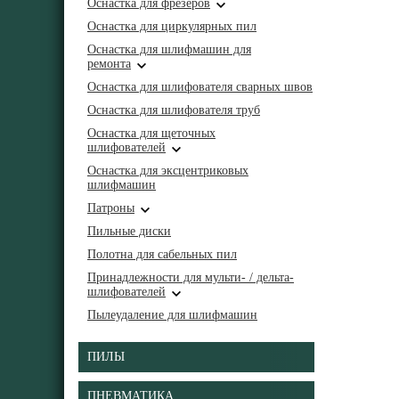
Оснастка для фрезеров
Оснастка для циркулярных пил
Оснастка для шлифмашин для
ремонта
Оснастка для шлифователя сварных швов
Оснастка для шлифователя труб
Оснастка для щеточных
шлифователей
Оснастка для эксцентриковых
шлифмашин
Патроны
Пильные диски
Полотна для сабельных пил
Принадлежности для мульти- / дельта-
шлифователей
Пылеудаление для шлифмашин
ПИЛЫ
ПНЕВМАТИКА