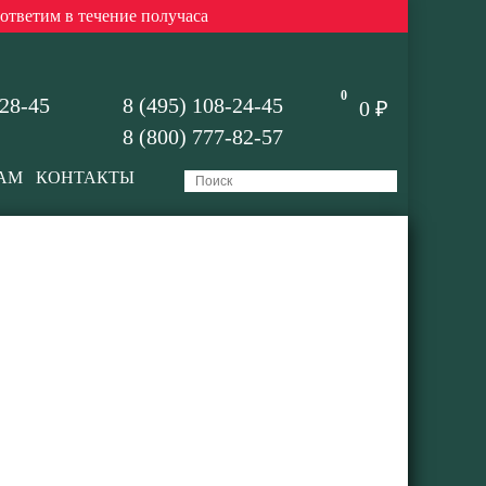
 ответим в течение получаса
0
-28-45
8 (495) 108-24-45
0 ₽
8 (800) 777-82-57
АМ
КОНТАКТЫ