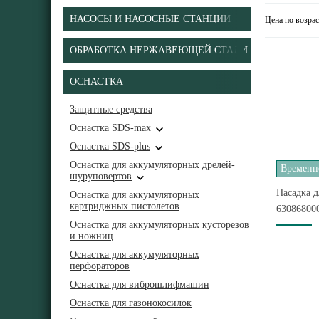
НАСОСЫ И НАСОСНЫЕ СТАНЦИИ
Цена по возра
ОБРАБОТКА НЕРЖАВЕЮЩЕЙ СТАЛИ
ОСНАСТКА
Защитные средства
Оснастка SDS-max
Оснастка SDS-plus
Оснастка для аккумуляторных дрелей-
Временно
шуруповертов
Насадка д
Оснастка для аккумуляторных
картриджных пистолетов
63086800
Оснастка для аккумуляторных кусторезов
и ножниц
Оснастка для аккумуляторных
перфораторов
Оснастка для виброшлифмашин
Оснастка для газонокосилок