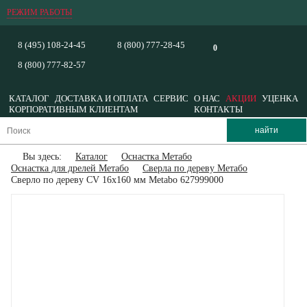
РЕЖИМ РАБОТЫ
8 (495) 108-24-45
8 (800) 777-28-45
0
8 (800) 777-82-57
КАТАЛОГ
ДОСТАВКА И ОПЛАТА
СЕРВИС
О НАС
АКЦИИ
УЦЕНКА
КОРПОРАТИВНЫМ КЛИЕНТАМ
КОНТАКТЫ
Вы здесь:
Каталог
Оснастка Метабо
Оснастка для дрелей Метабо
Сверла по дереву Метабо
Сверло по дереву CV 16x160 мм Metabo 627999000