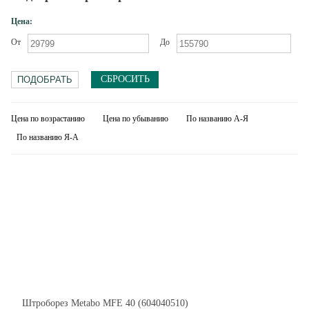
Цена:
От
До
СБРОСИТЬ
Цена по возрастанию
Цена по убыванию
По названию А-Я
По названию Я-А
Штроборез Metabo MFE 40 (604040510)