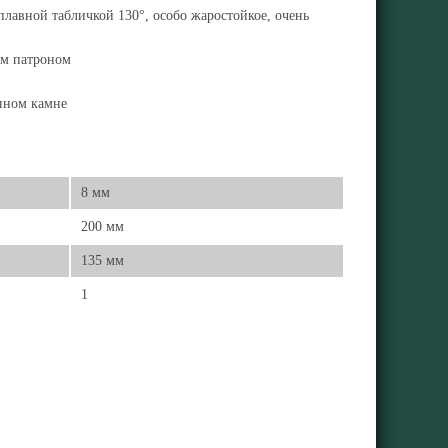
плавной табличкой 130°, особо жаростойкое, очень
ым патроном
енном камне
8 мм
200 мм
135 мм
1