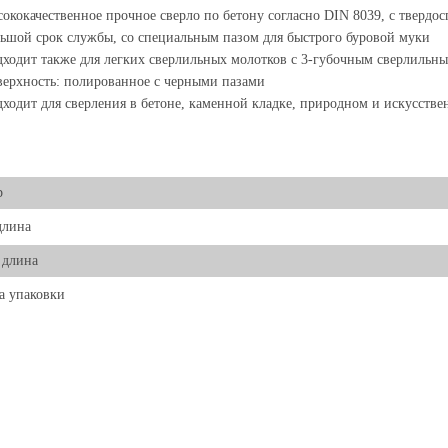
ококачественное прочное сверло по бетону согласно DIN 8039, с твердос
ьшой срок службы, со специальным пазом для быстрого буровой муки
ходит также для легких сверлильных молотков с 3-губочным сверлильн
ерхность: полированное с черными пазами
ходит для сверления в бетоне, каменной кладке, природном и искусств
р
длина
 длина
а упаковки