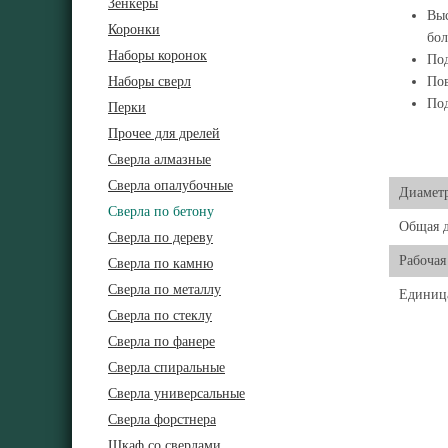
Зенкеры
Выс
Коронки
бол
Наборы коронок
Под
Наборы сверл
Пов
Под
Перки
Прочее для дрелей
Сверла алмазные
Сверла опалубочные
Диамет
Сверла по бетону
Общая 
Сверла по дереву
Рабочая
Сверла по камню
Сверла по металлу
Единиц
Сверла по стеклу
Сверла по фанере
Сверла спиральные
Сверла универсальные
Сверла форстнера
Шкаф со сверлами