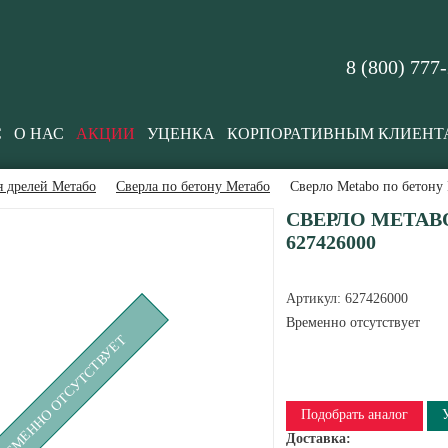
8 (800) 777
С
О НАС
АКЦИИ
УЦЕНКА
КОРПОРАТИВНЫМ КЛИЕНТ
я дрелей Метабо
Сверла по бетону Метабо
Сверло Metabo по бетону 
СВЕРЛО METABO
627426000
Артикул:
627426000
Временно отсутствует
РЕМЕННО ОТСУТСТВУЕТ
Подобрать аналог
Доставка: