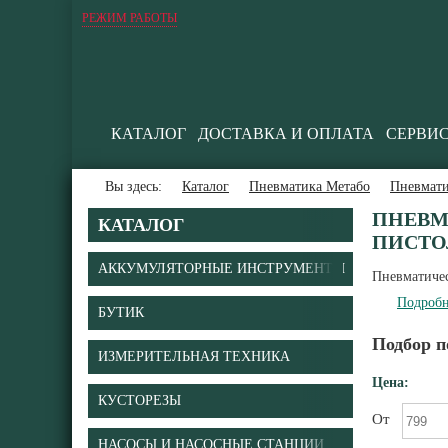
РЕЖИМ РАБОТЫ
КАТАЛОГ
ДОСТАВКА И ОПЛАТА
СЕРВИ
Вы здесь:
Каталог
Пневматика Метабо
Пневмати
ПНЕВМ
КАТАЛОГ
ПИСТО
АККУМУЛЯТОРНЫЕ ИНСТРУМЕНТЫ
Пневматичес
Подробн
БУТИК
Подбор п
ИЗМЕРИТЕЛЬНАЯ ТЕХНИКА
Цена:
КУСТОРЕЗЫ
От
НАСОСЫ И НАСОСНЫЕ СТАНЦИИ