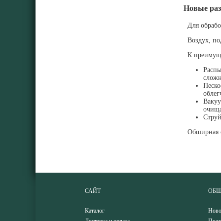
Новые раз
Для обработ
Воздух, под
К преимущес
Распы
сложн
Песко
облег
Вакуу
очища
Струй
Обширная об
САЙТ
ОБЩ
Каталог
Ново