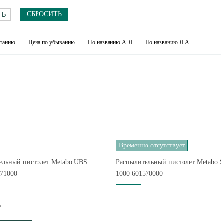
СБРОСИТЬ
станию
Цена по убыванию
По названию А-Я
По названию Я-А
Временно отсутствует
ельный пистолет Metabo UBS
Распылительный пистолет Metabo 
571000
1000 601570000
₽