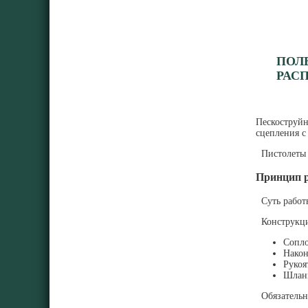
ПОЛ
РАС
Пескоструйн
сцепления с
Пистолеты с
Принцип р
Суть работы
Конструкция
Сопло
Након
Рукоя
Шланг
Обязательны