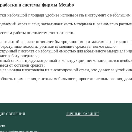
работки и системы фирмы Metabo
ки небольшой площади удобнее использовать инструмент с небольшим р
аваемый через шланг, захватывает часть материала и равномерно распыля
твам работы пистолетом стоит отнести:
лительный вариант позволяет быстро, экономно и максимально точно н
одоступные полости, распылить моющие средства, вязкое масло;
струйный пистолет с небольшой емкостью для абразивного материала ид
чает работу оператора;
мный стакан, предусмотренный в конструкции, легко заполняется необх
ется от остатков средств;
ная насадка изготовлена из высокопрочной стали, что делает ее устойчи
ласть применения, высокая мобильность, простота использования, дел
ИЕ СВЕДЕНИЯ
ЛИЧНЫЙ КАБИНЕТ
сти