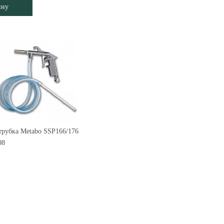
ину
трубка Metabo SSP166/176
08