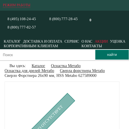
РЕЖИМ РАБОТЫ
8 (495) 108-24-45
8 (800) 777-28-45
0
8 (800) 777-82-57
КАТАЛОГ
ДОСТАВКА И ОПЛАТА
СЕРВИС
О НАС
АКЦИИ
УЦЕНКА
КОРПОРАТИВНЫМ КЛИЕНТАМ
КОНТАКТЫ
Вы здесь:
Каталог
Оснастка Метабо
Оснастка для дрелей Метабо
Сверла форстнера Метабо
Сверло Форстнера 26х90 мм, HSS Metabo 627589000
ВРЕМЕННО ОТСУТСТВУЕТ