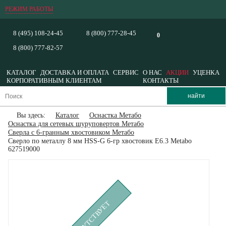
РЕЖИМ РАБОТЫ
8 (495) 108-24-45
8 (800) 777-28-45
0
8 (800) 777-82-57
КАТАЛОГ
ДОСТАВКА И ОПЛАТА
СЕРВИС
О НАС
АКЦИИ
УЦЕНКА
КОРПОРАТИВНЫМ КЛИЕНТАМ
КОНТАКТЫ
Вы здесь:
Каталог
Оснастка Метабо
Оснастка для сетевых шуруповертов Метабо
Сверла с 6-гранным хвостовиком Метабо
Сверло по металлу 8 мм HSS-G 6-гр хвостовик Е6.3 Metabo
627519000