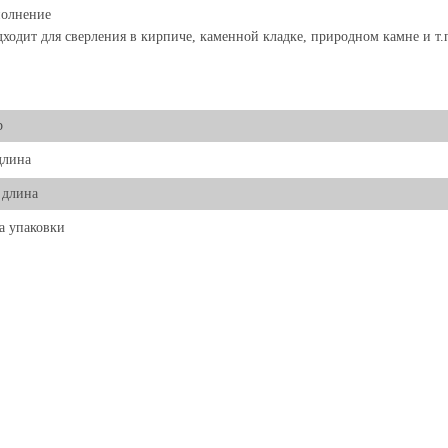
полнение
ходит для сверления в кирпиче, каменной кладке, природном камне и т.
р
длина
 длина
а упаковки