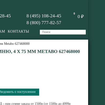
0
-28-45
8 (495) 108-24-45
0 ₽
8 (800) 777-82-57
АМ
КОНТАКТЫ
 мм Metabo 627468000
НЮ, 4 Х 75 ММ METABO 627468000
Уведомить о поступлении
 - при сумме заказа от 1500р (от 1500р до 4999р