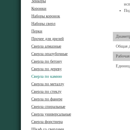
Зенкеры
ис
Коронки
Под
Наборы коронок
Наборы сверл
Перки
Диамет
Прочее для дрелей
Сверла алмазные
Общая 
Сверла опалубочные
Рабочая
Сверла по бетону
Единиц
Сверла по дереву
Сверла по камню
Сверла по металлу
Сверла по стеклу
Сверла по фанере
Сверла спиральные
Сверла универсальные
Сверла форстнера
Шкаф со сверлами