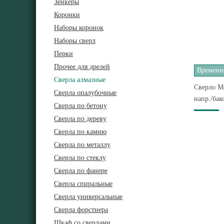
Зенкеры
Коронки
Наборы коронок
Наборы сверл
Перки
Прочее для дрелей
Временно
Сверла алмазные
Сверло Me
Сверла опалубочные
напр./бак
Сверла по бетону
Сверла по дереву
Сверла по камню
Сверла по металлу
Сверла по стеклу
Сверла по фанере
Сверла спиральные
Сверла универсальные
Сверла форстнера
Шкаф со сверлами