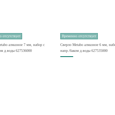
 отсутствует
Временно отсутствует
tabo алмазное 7 мм, набор с
Сверло Metabo алмазное 6 мм, наб
ом д.воды 627536000
напр./баком д.воды 627535000