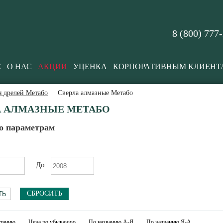
8 (800) 777
С
О НАС
АКЦИИ
УЦЕНКА
КОРПОРАТИВНЫМ КЛИЕНТ
я дрелей Метабо
Сверла алмазные Метабо
А АЛМАЗНЫЕ МЕТАБО
о параметрам
До
СБРОСИТЬ
станию
Цена по убыванию
По названию А-Я
По названию Я-А