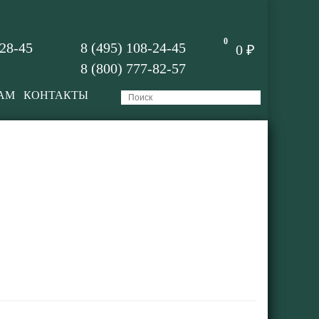
0
-28-45
8 (495) 108-24-45
0 ₽
8 (800) 777-82-57
АМ
КОНТАКТЫ