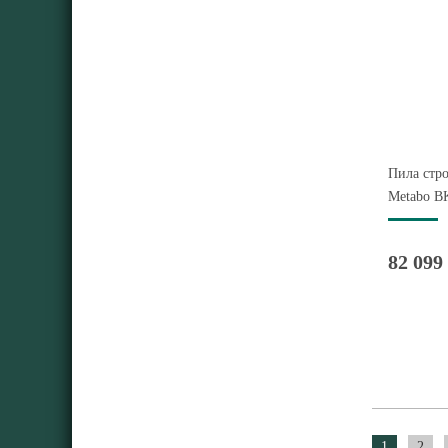
Пила стро
Metabo BK
82 099
1
2