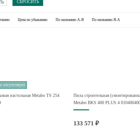
СБРОСИТЬ
станию
Цена по убыванию
По названию А-Я
По названию Я-А
 отсутствует
овая настольная Metabo TS 254
Пила строительная (смонтированн
0
Metabo BKS 400 PLUS 4 01040040
133 571 ₽