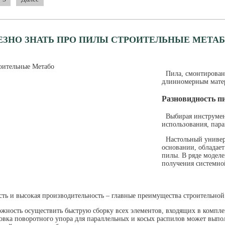
ЕЗНО ЗНАТЬ ПРО ПИЛЫ СТРОИТЕЛЬНЫЕ МЕТА
Пила, смонтированн
длинномерным мате
Разновидность п
Выбирая инструмент
использования, пар
Настольный универ
основании, обладае
пилы. В ряде моделе
получения системно
ь и высокая производительность – главные преимущества строительной
жность осуществить быструю сборку всех элементов, входящих в компле
овка поворотного упора для параллельных и косых распилов может выпол