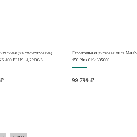
ительная (не смонтирована)
Строительная дисковая пила Meta
S 400 PLUS, 4,2/400/3
450 Plus 0194605000
 ₽
99 799 ₽
3
Далее