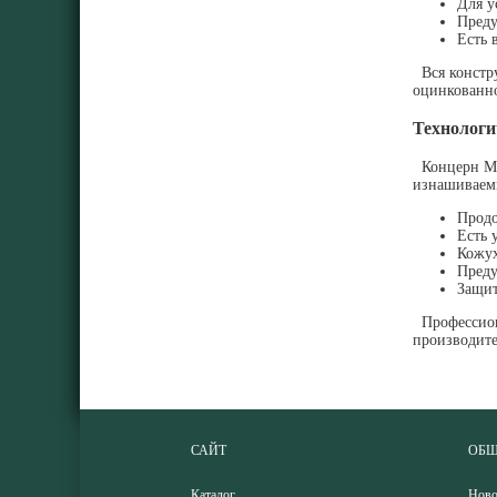
Для у
Преду
Есть 
Вся констру
оцинкованно
Технологи
Концерн Met
изнашиваемы
Продо
Есть 
Кожух
Преду
Защит
Профессиона
производите
САЙТ
ОБЩ
Каталог
Ново