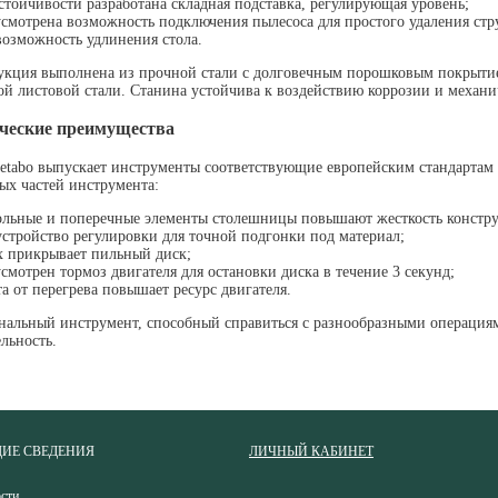
стойчивости разработана складная подставка, регулирующая уровень;
смотрена возможность подключения пылесоса для простого удаления стр
возможность удлинения стола.
кция выполнена из прочной стали с долговечным порошковым покрытием
й листовой стали. Станина устойчива к воздействию коррозии и механ
ческие преимущества
abo выпускает инструменты соответствующие европейским стандартам б
х частей инструмента:
льные и поперечные элементы столешницы повышают жесткость констр
устройство регулировки для точной подгонки под материал;
 прикрывает пильный диск;
смотрен тормоз двигателя для остановки диска в течение 3 секунд;
а от перегрева повышает ресурс двигателя.
льный инструмент, способный справиться с разнообразными операциями,
льность.
ИЕ СВЕДЕНИЯ
ЛИЧНЫЙ КАБИНЕТ
сти