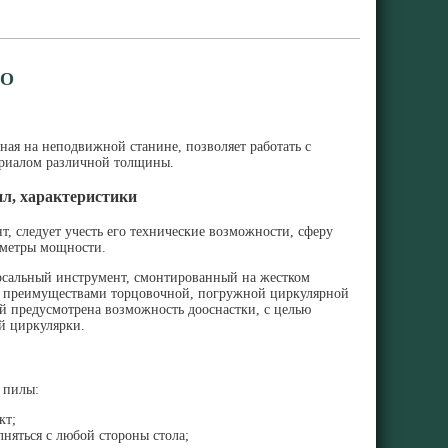
БО
ая на неподвижной станине, позволяет работать с
риалом различной толщины.
ил, характеристики
, следует учесть его технические возможности, сферу
аметры мощности.
сальный инструмент, смонтированный на жестком
т преимуществами торцовочной, погружной циркулярной
й предусмотрена возможность дооснастки, с целью
й циркулярки.
 пилы:
кт;
няться с любой стороны стола;