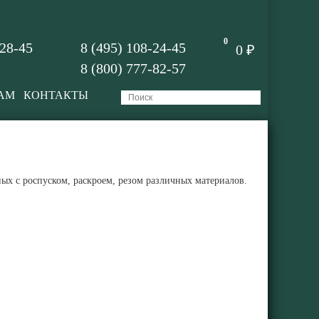
0
-28-45
8 (495) 108-24-45
0 ₽
8 (800) 777-82-57
АМ
КОНТАКТЫ
х с роспуском, раскроем, резом различных материалов.