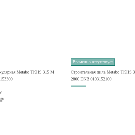
Временно отсутствует
кулярная Metabo TKHS 315 M
Строительная пила Metabo TKHS 3
3153300
2800 DNB 0103152100
₽
 ₽