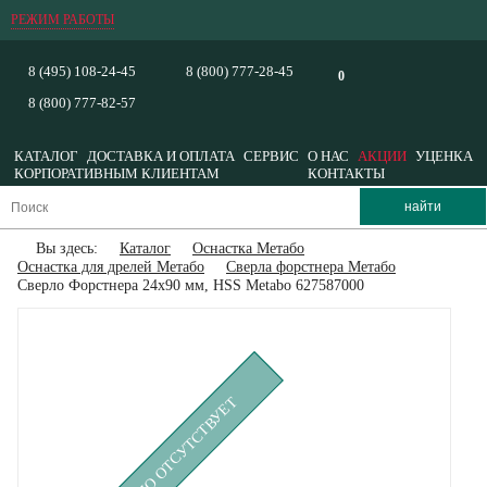
РЕЖИМ РАБОТЫ
8 (495) 108-24-45
8 (800) 777-28-45
0
8 (800) 777-82-57
КАТАЛОГ
ДОСТАВКА И ОПЛАТА
СЕРВИС
О НАС
АКЦИИ
УЦЕНКА
КОРПОРАТИВНЫМ КЛИЕНТАМ
КОНТАКТЫ
Вы здесь:
Каталог
Оснастка Метабо
Оснастка для дрелей Метабо
Сверла форстнера Метабо
Сверло Форстнера 24х90 мм, HSS Metabo 627587000
ВРЕМЕННО ОТСУТСТВУЕТ