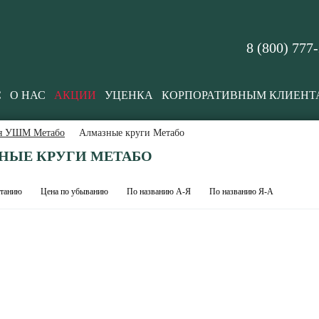
8 (800) 777
С
О НАС
АКЦИИ
УЦЕНКА
КОРПОРАТИВНЫМ КЛИЕНТ
ля УШМ Метабо
Алмазные круги Метабо
НЫЕ КРУГИ МЕТАБО
станию
Цена по убыванию
По названию А-Я
По названию Я-А