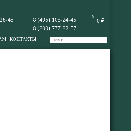
0
-28-45
8 (495) 108-24-45
0 ₽
8 (800) 777-82-57
АМ
КОНТАКТЫ