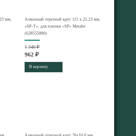
23 мм,
Алмазный отрезной круг 115 x 22,23 мм,
«SP-T», для плитки «SP» Metabo
(628555000)
1 346 ₽
962 ₽
В корзину
мм,
Алмазный отрезной круг 76x10,0 мм,