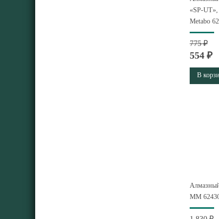
«SP-UT»,
Metabo 6
775 ₽
554 ₽
В корз
Алмазны
ММ 6243
1 830 ₽