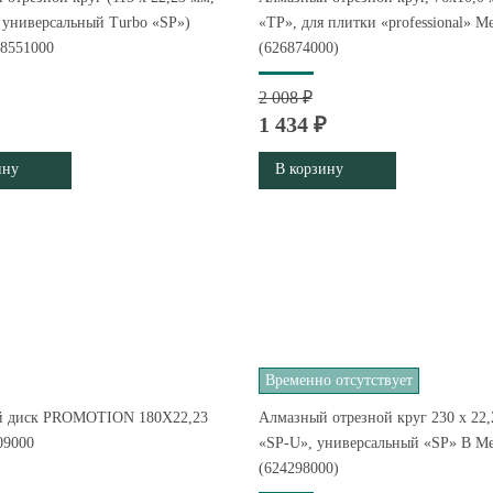
 универсальный Turbo «SP»)
«TP», для плитки «professional» M
28551000
(626874000)
2 008 ₽
1 434 ₽
ину
В корзину
Временно отсутствует
й диск PROMOTION 180X22,23
Алмазный отрезной круг 230 x 22,
09000
«SP-U», универсальный «SP» B Me
(624298000)