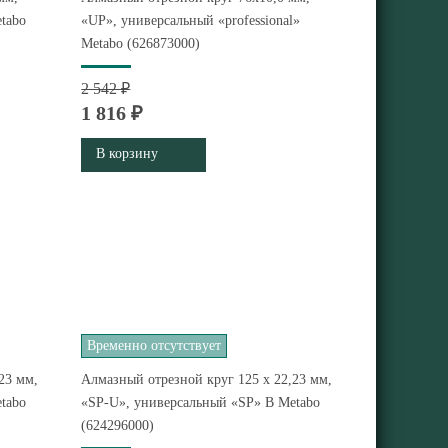
etabo
«UP», универсальный «professional»
Metabo (626873000)
2 542 ₽
1 816 ₽
В корзину
Временно отсутствует
23 мм,
Алмазный отрезной круг 125 x 22,23 мм,
tabo
«SP-U», универсальный «SP» B Metabo
(624296000)