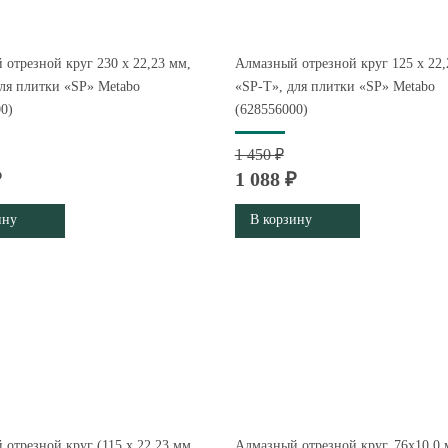
отрезной круг 230 x 22,23 мм,
Алмазный отрезной круг 125 x 22,
ля плитки «SP» Metabo
«SP-T», для плитки «SP» Metabo
0)
(628556000)
1 450 ₽
₽
1 088 ₽
ину
В корзину
отрезной круг (115 x 22,23 мм,
Алмазный отрезной круг, 76x10,0 