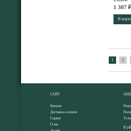
1 307 
В корз
1
2
САЙТ
ОБЩ
Каталог
Ново
Доставка и оплата
Поли
Сервис
Усло
О нас
8 (4
Акции