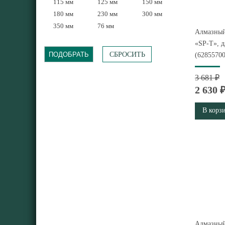
115 мм
125 мм
150 мм
180 мм
230 мм
300 мм
350 мм
76 мм
Алмазный 
«SP-T», д
СБРОСИТЬ
(62855700
3 681 ₽
2 630 
В корз
Алмазный 