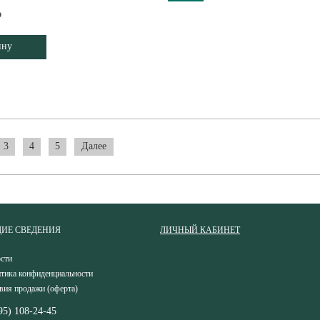
₽
ину
3
4
5
Далее
ИЕ СВЕДЕНИЯ
ЛИЧНЫЙ КАБИНЕТ
сти
тика конфиденциальности
вия продажи (оферта)
95) 108-24-45