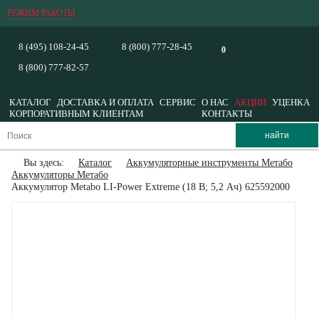
РЕЖИМ РАБОТЫ
8 (495) 108-24-45
8 (800) 777-28-45
0
8 (800) 777-82-57
КАТАЛОГ
ДОСТАВКА И ОПЛАТА
СЕРВИС
О НАС
АКЦИИ
УЦЕНКА
КОРПОРАТИВНЫМ КЛИЕНТАМ
КОНТАКТЫ
Вы здесь:
Каталог
Аккумуляторные инструменты Метабо
Аккумуляторы Метабо
Аккумулятор Metabo LI-Power Extreme (18 В; 5,2 Ач) 625592000