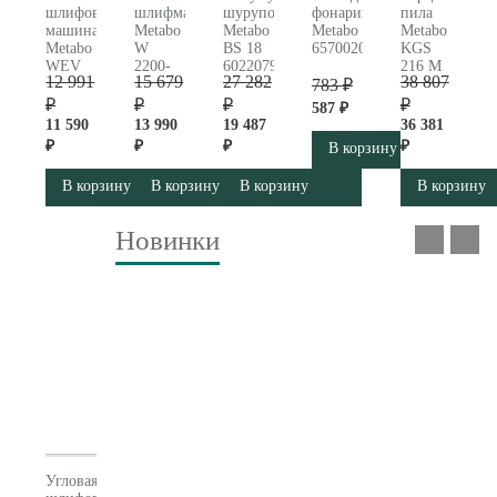
шлифовальная
шлифмашина
шуруповерт
фонарик
пила
машина
Metabo
Metabo
Metabo
Metabo
Metabo
W
BS 18
657002000
KGS
WEV
2200-
602207950
216 M
12 991
15 679
27 282
38 807
850-
230
783 ₽
619260000
125
(606435010)
₽
₽
₽
₽
587 ₽
(603611000)
11 590
13 990
19 487
36 381
₽
₽
₽
₽
В корзину
В корзину
В корзину
В корзину
В корзину
Новинки
Угловая