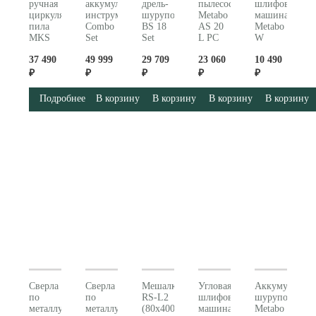
ручная
аккумуляторных
дрель-
пылесос
шлифовальна
циркулярная
инструментов
шуруповерт
Metabo
машина
пила
Combo
BS 18
AS 20
Metabo
MKS
Set
Set
L PC
W
18 LTX
2.8.6
(602207710)
602083000
1100-
37 490
49 999
29 709
23 060
10 490
BL 58
18V
125
(600773840)
(685198000)
(603614000)
₽
₽
₽
₽
₽
Подробнее
В корзину
В корзину
В корзину
В корзину
Сверла
Сверла
Мешалка
Угловая
Аккумулятор
по
по
RS-L2
шлифовальная
шуруповерт
металлу
металлу
(80x400
машина
Metabo