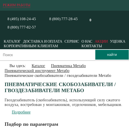
РЕЖИМ РАБОТЫ
8 (495) 108-24-45
8 (800) 777-28-45
0
8 (800) 777-82-57
КАТАЛОГ
ДОСТАВКА И ОПЛАТА
СЕРВИС
О НАС
АКЦИИ
УЦЕНКА
КОРПОРАТИВНЫМ КЛИЕНТАМ
КОНТАКТЫ
Вы здесь:
Каталог
Пневматика Метабо
Пневматический инструмент Метабо
Пневматические скобозабиватели / гвоздезабиватели Метабо
ПНЕВМАТИЧЕСКИЕ СКОБОЗАБИВАТЕЛИ /
ГВОЗДЕЗАБИВАТЕЛИ МЕТАБО
Гвоздезабиватель (скобозабиватель), использующий силу сжатого
воздуха, востребован у монтажников, отделочников, мебельщиков.
Подробнее
Подбор по параметрам