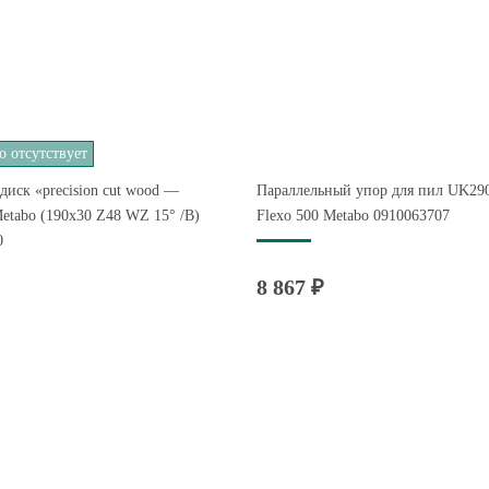
 отсутствует
иск «precision cut wood —
Параллельный упор для пил UK290
 Metabo (190x30 Z48 WZ 15° /B)
Flexo 500 Metabo 0910063707
0
8 867 ₽