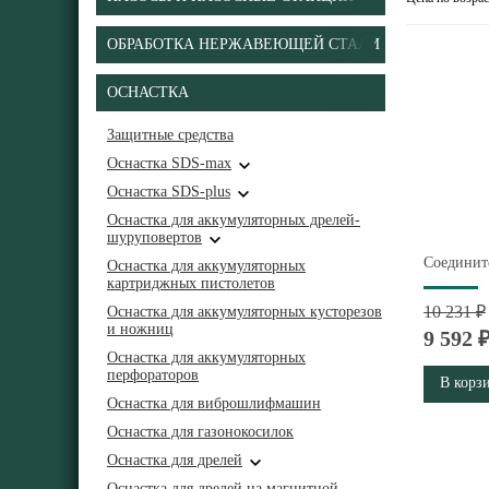
ОБРАБОТКА НЕРЖАВЕЮЩЕЙ СТАЛИ
ОСНАСТКА
Защитные средства
Оснастка SDS-max
Оснастка SDS-plus
Оснастка для аккумуляторных дрелей-
шуруповертов
Соединит
Оснастка для аккумуляторных
картриджных пистолетов
10 231 ₽
Оснастка для аккумуляторных кусторезов
и ножниц
9 592 
Оснастка для аккумуляторных
перфораторов
В корз
Оснастка для виброшлифмашин
Оснастка для газонокосилок
Оснастка для дрелей
Оснастка для дрелей на магнитной