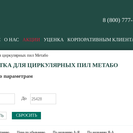
8 (800) 777
С
О НАС
АКЦИИ
УЦЕНКА
КОРПОРАТИВНЫМ КЛИЕНТ
я циркулярных пил Метабо
ТКА ДЛЯ ЦИРКУЛЯРНЫХ ПИЛ МЕТАБО
о параметрам
До
СБРОСИТЬ
станию
Цена по убыванию
По названию А-Я
По названию Я-А