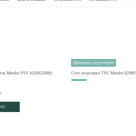
Временно отсутствует
ель Metabo FSV (629022000)
Стол-подставка TSU Metabo 62900
₽
ину