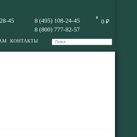
0
-28-45
8 (495) 108-24-45
0 ₽
8 (800) 777-82-57
АМ
КОНТАКТЫ