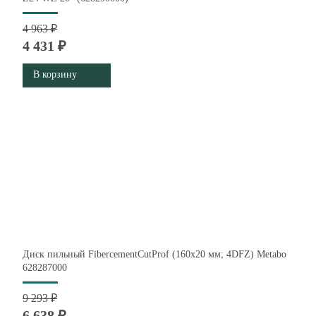
4 963 ₽
4 431 ₽
В корзину
Диск пильный FibercementCutProf (160x20 мм; 4DFZ) Metabo
628287000
9 293 ₽
6 638 ₽