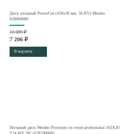
Диск пильный PowerCut (450x30 мм; 56 KV) Metabo
628094000
10 089 ₽
7 206 ₽
В корзину
Пильный диск Metabo Precision cut wood professional 165X20
Z24 WZ 20° (628290000)