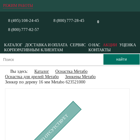
РЕЖИМ РАБОТЫ
8 (495) 108-24-45
8 (800) 777-28-45
0
8 (800) 777-82-57
КАТАЛОГ
ДОСТАВКА И ОПЛАТА
СЕРВИС
О НАС
АКЦИИ
УЦЕНКА
КОРПОРАТИВНЫМ КЛИЕНТАМ
КОНТАКТЫ
Вы здесь:
Каталог
Оснастка Метабо
Оснастка для дрелей Метабо
Зенкеры Метабо
Зенкер по дереву 16 мм Metabo 623521000
ВРЕМЕННО ОТСУТСТВУЕТ