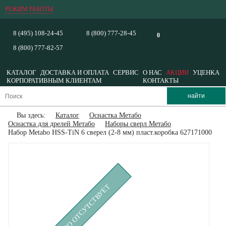
РЕЖИМ РАБОТЫ
8 (495) 108-24-45
8 (800) 777-28-45
0
8 (800) 777-82-57
КАТАЛОГ
ДОСТАВКА И ОПЛАТА
СЕРВИС
О НАС
АКЦИИ
УЦЕНКА
КОРПОРАТИВНЫМ КЛИЕНТАМ
КОНТАКТЫ
Вы здесь:
Каталог
Оснастка Метабо
Оснастка для дрелей Метабо
Наборы сверл Метабо
Набор Metabo HSS-TiN 6 сверел (2-8 мм) пласт.коробка 627171000
ВРЕМЕННО ОТСУТСТВУЕТ