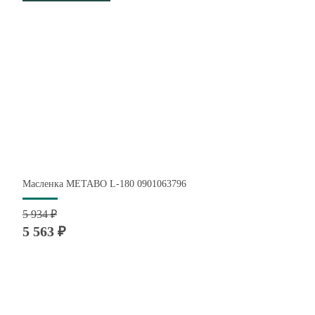
Масленка METABO L-180 0901063796
5 934 ₽
5 563 ₽