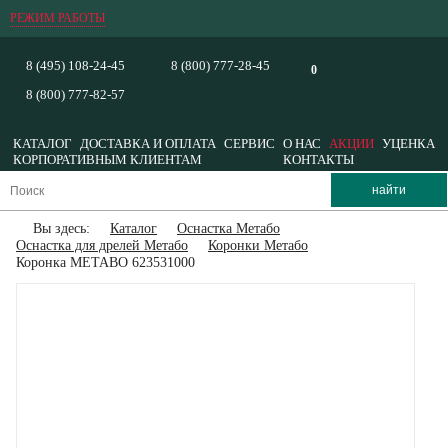
РЕЖИМ РАБОТЫ
8 (495) 108-24-45
8 (800) 777-28-45
0
8 (800) 777-82-57
КАТАЛОГ
ДОСТАВКА И ОПЛАТА
СЕРВИС
О НАС
АКЦИИ
УЦЕНКА
КОРПОРАТИВНЫМ КЛИЕНТАМ
КОНТАКТЫ
Вы здесь:
Каталог
Оснастка Метабо
Оснастка для дрелей Метабо
Коронки Метабо
Коронка METABO 623531000