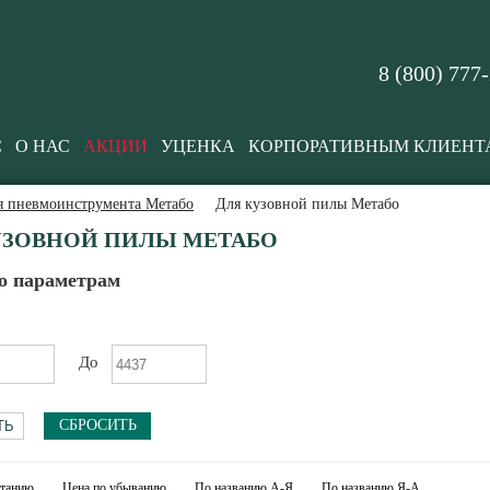
8 (800) 777
С
О НАС
АКЦИИ
УЦЕНКА
КОРПОРАТИВНЫМ КЛИЕНТ
я пневмоинструмента Метабо
Для кузовной пилы Метабо
УЗОВНОЙ ПИЛЫ МЕТАБО
о параметрам
До
СБРОСИТЬ
станию
Цена по убыванию
По названию А-Я
По названию Я-А