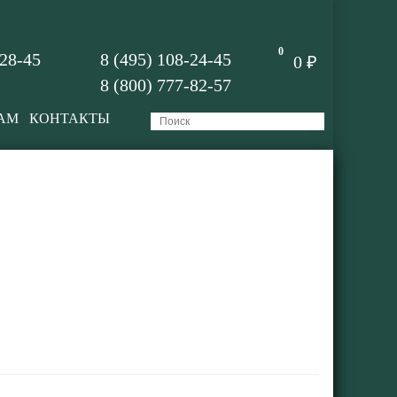
0
-28-45
8 (495) 108-24-45
0 ₽
8 (800) 777-82-57
АМ
КОНТАКТЫ