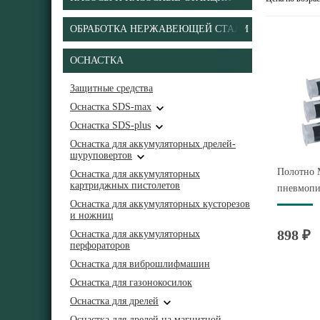
ОБРАБОТКА НЕРЖАВЕЮЩЕЙ СТАЛИ
ОСНАСТКА
Защитные средства
Оснастка SDS-max
Оснастка SDS-plus
Оснастка для аккумуляторных дрелей-
шуруповертов
Полотно 
Оснастка для аккумуляторных
картриджных пистолетов
пневмопи
Оснастка для аккумуляторных кусторезов
и ножниц
898 ₽
Оснастка для аккумуляторных
перфораторов
Оснастка для виброшлифмашин
Оснастка для газонокосилок
Оснастка для дрелей
Оснастка для дрелей на магнитной