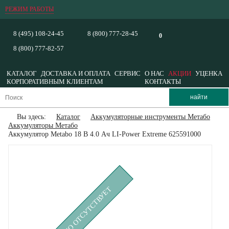
РЕЖИМ РАБОТЫ
8 (495) 108-24-45
8 (800) 777-28-45
0
8 (800) 777-82-57
КАТАЛОГ
ДОСТАВКА И ОПЛАТА
СЕРВИС
О НАС
АКЦИИ
УЦЕНКА
КОРПОРАТИВНЫМ КЛИЕНТАМ
КОНТАКТЫ
Вы здесь:
Каталог
Аккумуляторные инструменты Метабо
Аккумуляторы Метабо
Аккумулятор Metabo 18 В 4.0 Ач LI-Power Extreme 625591000
ВРЕМЕННО ОТСУТСТВУЕТ