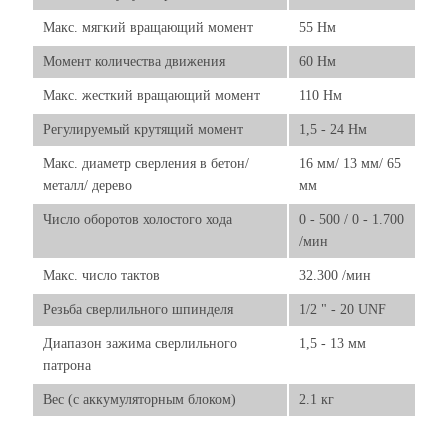
Макс. мягкий вращающий момент
55 Нм
Момент количества движения
60 Нм
Макс. жесткий вращающий момент
110 Нм
Регулируемый крутящий момент
1,5 - 24 Нм
Макс. диаметр сверления в бетон/
16 мм/ 13 мм/ 65
металл/ дерево
мм
Число оборотов холостого хода
0 - 500 / 0 - 1.700
/мин
Макс. число тактов
32.300 /мин
Резьба сверлильного шпинделя
1/2 " - 20 UNF
Диапазон зажима сверлильного
1,5 - 13 мм
патрона
Вес (с аккумуляторным блоком)
2.1 кг