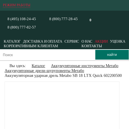
РЕЖИМ РАБОТЫ
8 (495) 108-24-45
8 (800) 777-28-45
0
8 (800) 777-82-57
КАТАЛОГ
ДОСТАВКА И ОПЛАТА
СЕРВИС
О НАС
АКЦИИ
УЦЕНКА
КОРПОРАТИВНЫМ КЛИЕНТАМ
КОНТАКТЫ
Вы здесь:
Каталог
Аккумуляторные инструменты Метабо
Аккумуляторные дрели-шуруповерты Метабо
Аккумуляторная ударная дрель Metabo SB 18 LTX Quick 602200500