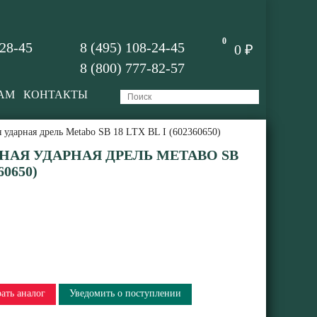
0
-28-45
8 (495) 108-24-45
0 ₽
8 (800) 777-82-57
АМ
КОНТАКТЫ
 ударная дрель Metabo SB 18 LTX BL I (602360650)
АЯ УДАРНАЯ ДРЕЛЬ METABO SB
60650)
ать аналог
Уведомить о поступлении