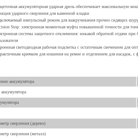
щеточная аккумуляторная ударная дрель обеспечивает максимальную мо
кция ударного сверления для каменной кладки
ключаемый импульсный режим для выкручивания прочно сидящих шуруп
cision Stop: электронная моментная муфта повышенной точности для тон
ктронная система защитного отключения: никакой обратной отдачи при 
ьзователя
роенная светодиодная рабочая подсветка с остаточным свечением для оп
рактичным крючком для ношения на ремне и отделением для насадок, с 
ние аккумулятора
 аккумулятора
умулятора
метр сверления (дерево)
метр сверления (металл)