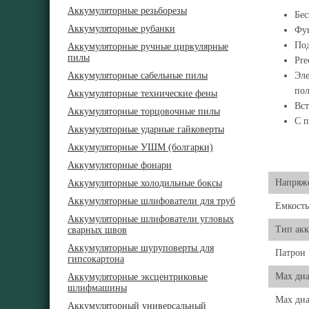
Аккумуляторные резьборезы
Бес
Аккумуляторные рубанки
Фун
Под
Аккумуляторные ручные циркулярные
пилы
Pre
Аккумуляторные сабельные пилы
Эле
пол
Аккумуляторные технические фены
Вст
Аккумуляторные торцовочные пилы
С п
Аккумуляторные ударные гайковерты
Аккумуляторные УШМ (болгарки)
Аккумуляторные фонари
Напряже
Аккумуляторные холодильные боксы
Аккумуляторные шлифователи для труб
Емкость
Аккумуляторные шлифователи угловых
Тип акк
сварных швов
Аккумуляторные шуруповерты для
Патрон
гипсокартона
Мах диа
Аккумуляторные эксцентриковые
шлифмашины
Max диа
Аккумуляторный универсальный