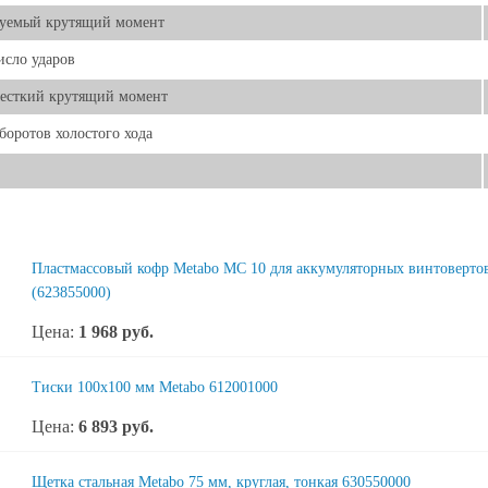
руемый крутящий момент
исло ударов
есткий крутящий момент
боротов холостого хода
Пластмассовый кофр Metabo MC 10 для аккумуляторных винтовертов
(623855000)
Цена:
1 968
руб.
Тиски 100х100 мм Metabo 612001000
Цена:
6 893
руб.
Щетка стальная Metabo 75 мм, круглая, тонкая 630550000