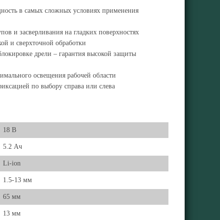
щность в самых сложных условиях применения
ов и засверливания на гладких поверхностях
кой и сверхточной обработки
блокировке дрели – гарантия высокой защиты
тимального освещения рабочей области
фиксацией по выбору справа или слева
18 В
5.2 Ач
Li-ion
1.5-13 мм
65 мм
13 мм