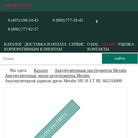
РЕЖИМ РАБОТЫ
8 (495) 108-24-45
8 (800) 777-28-45
0
8 (800) 777-82-57
КАТАЛОГ
ДОСТАВКА И ОПЛАТА
СЕРВИС
О НАС
АКЦИИ
УЦЕНКА
КОРПОРАТИВНЫМ КЛИЕНТАМ
КОНТАКТЫ
Вы здесь:
Каталог
Аккумуляторные инструменты Метабо
Аккумуляторные дрели-шуруповерты Метабо
Аккумуляторная ударная дрель Metabo SB 18 LT BL 602316800
ВРЕМЕННО ОТСУТСТВУЕТ