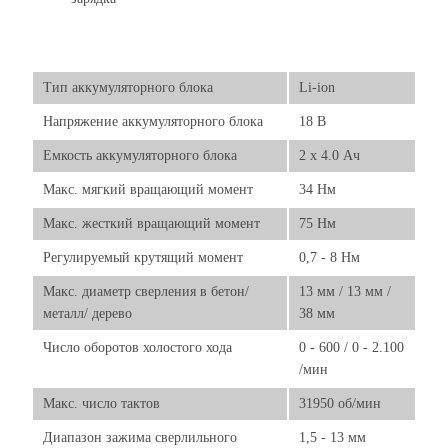
Тип аккумуляторного блока
Li-ion
Напряжение аккумуляторного блока
18 B
Емкость аккумуляторного блока
2 х 4.0 Ач
Макс. мягкий вращающий момент
34 Нм
Макс. жесткий вращающий момент
75 Нм
Регулируемый крутящий момент
0,7 - 8 Нм
Макс. диаметр сверления в бетон/
13 мм / 13 мм /
металл/ дерево
38 мм
Число оборотов холостого хода
0 - 600 / 0 - 2.100
/мин
Макс. число тактов
31950 об/мин
Диапазон зажима сверлильного
1,5 - 13 мм