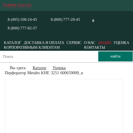
РЕЖИМ РАБОТЫ
8 (495) 108-24-45
8 (800) 777-28-45
0
8 (800) 777-82-57
КАТАЛОГ
ДОСТАВКА И ОПЛАТА
СЕРВИС
О НАС
АКЦИИ
УЦЕНКА
КОРПОРАТИВНЫМ КЛИЕНТАМ
КОНТАКТЫ
Вы здесь:
Каталог
Уценка
Перфоратор Metabo KHE 3251 600659000_u