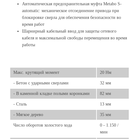
Автоматическая предохранительная муфта Metabo S-
automatic: механическое отсоединение привода при
блокировке сверла для обеспечения безопасности во
время работ
Шарнирный кабельный ввод для защиты сетевого
кабеля и максимальной свободы перемещения во время
работы
Макс. крутящий момент
20 Нм
- Бетон с ударными сверлами
32 мм
- В каменной кладке полыми коронками
82 мм
- Сталь
13 мм
- Мягкое дерево
35 мм
Число оборотов холостого хода
0 - 1.150 /
мин