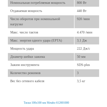
Номинальная потребляемая мощность
800 Вт
Отдаваемая мощность
440 Вт
Число оборотов при номинальной
920 /мин
нагрузке
Макс. число тактов
4.470 /мин
Макс. энергия одного удара (EPTA)
3,1 Дж
Мощность удара
222 Дж/с
Диаметр шейки зажима
50 мм
Зажим инструмента
SDS-plus
Количество режимов
3
Вес без сетевого кабеля
3,5 кг
Тиски 100х100 мм Metabo 612001000