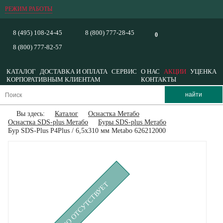
РЕЖИМ РАБОТЫ
8 (495) 108-24-45
8 (800) 777-28-45
0
8 (800) 777-82-57
КАТАЛОГ
ДОСТАВКА И ОПЛАТА
СЕРВИС
О НАС
АКЦИИ
УЦЕНКА
КОРПОРАТИВНЫМ КЛИЕНТАМ
КОНТАКТЫ
Вы здесь:
Каталог
Оснастка Метабо
Оснастка SDS-plus Метабо
Буры SDS-plus Метабо
Бур SDS-Plus P4Plus / 6,5x310 мм Metabo 626212000
ВРЕМЕННО ОТСУТСТВУЕТ