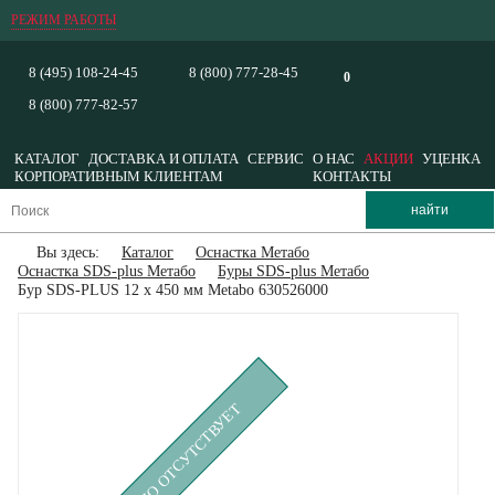
РЕЖИМ РАБОТЫ
8 (495) 108-24-45
8 (800) 777-28-45
0
8 (800) 777-82-57
КАТАЛОГ
ДОСТАВКА И ОПЛАТА
СЕРВИС
О НАС
АКЦИИ
УЦЕНКА
КОРПОРАТИВНЫМ КЛИЕНТАМ
КОНТАКТЫ
Вы здесь:
Каталог
Оснастка Метабо
Оснастка SDS-plus Метабо
Буры SDS-plus Метабо
Бур SDS-PLUS 12 х 450 мм Metabo 630526000
ВРЕМЕННО ОТСУТСТВУЕТ