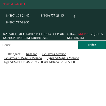
РЕЖИМ РАБОТЫ
8 (495) 108-24-45
8 (800) 777-28-45
0
8 (800) 777-82-57
КАТАЛОГ
ДОСТАВКА И ОПЛАТА
СЕРВИС
О НАС
АКЦИИ
УЦЕНКА
КОРПОРАТИВНЫМ КЛИЕНТАМ
КОНТАКТЫ
Вы здесь:
Каталог
Оснастка Метабо
Оснастка SDS-plus Метабо
Буры SDS-plus Метабо
Бур SDS-PLUS 4S 20 x 250 мм Metabo 631705000