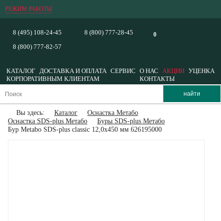
РЕЖИМ РАБОТЫ
8 (495) 108-24-45
8 (800) 777-28-45
0
8 (800) 777-82-57
КАТАЛОГ
ДОСТАВКА И ОПЛАТА
СЕРВИС
О НАС
АКЦИИ
УЦЕНКА
КОРПОРАТИВНЫМ КЛИЕНТАМ
КОНТАКТЫ
Вы здесь:
Каталог
Оснастка Метабо
Оснастка SDS-plus Метабо
Буры SDS-plus Метабо
Бур Metabo SDS-plus classic 12,0x450 мм 626195000