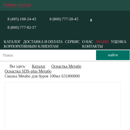
РЕЖИМ РАБОТЫ
8 (495) 108-24-45
8 (800) 777-28-45
0
8 (800) 777-82-57
КАТАЛОГ
ДОСТАВКА И ОПЛАТА
СЕРВИС
О НАС
АКЦИИ
УЦЕНКА
КОРПОРАТИВНЫМ КЛИЕНТАМ
КОНТАКТЫ
Вы здесь:
Каталог
Оснастка Метабо
Оснастка SDS-plus Метабо
Смазка Metabo для буров 100мл 631800000