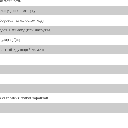
ая мощность
тво ударов в минуту
боротов на холостом ходу
одов в минуту (при нагрузке)
 удара (Дж)
альный крутящий момент
 сверления полой коронкой