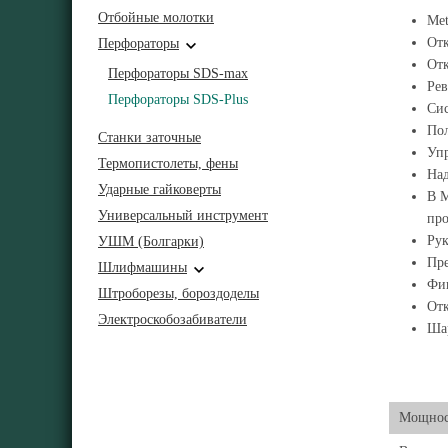
Отбойные молотки
Met
Отк
Перфораторы
От
Перфораторы SDS-max
Рев
Перфораторы SDS-Plus
Сис
Пол
Станки заточные
Упр
Термопистолеты, фены
Над
Ударные гайковерты
В M
Универсальный инструмент
пр
Рук
УШМ (Болгарки)
Пре
Шлифмашины
Фик
Штроборезы, бороздоделы
От
Электроскобозабиватели
Шар
Мощнос