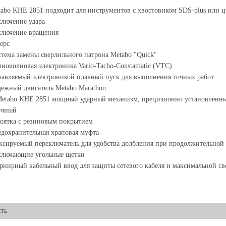
abo KHE 2851 подходит для инструментов с хвостовиком SDS-plus или 
лючение удара
ключение вращения
ерс
тема замены сверлильного патрона Metabo "Quick"
новолновая электроника Vario-Tacho-Constamatic (VTC)
авляемый электроникой плавный пуск для выполнения точных работ
ежный двигатель Metabo Marathon
etabo KHE 2851 мощный ударный механизм, прецизионно установленный
очный
оятка с резиновым покрытием
дохранительная храповая муфта
сируемый переключатель для удобства долбления при продолжительной 
ключающие угольные щетки
нирный кабельный ввод для защиты сетевого кабеля и максимальной св
ть