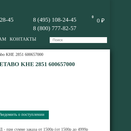
0
-28-45
8 (495) 108-24-45
0 ₽
8 (800) 777-82-57
АМ
КОНТАКТЫ
abo KHE 2851 600657000
TABO KHE 2851 600657000
Уведомить о поступлении
 - при сумме заказа от 1500р (от 1500р до 4999р