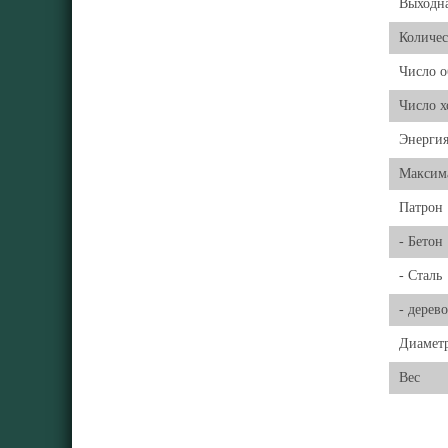
Выходн
Количес
Число о
Число х
Энергия
Максим
Патрон
- Бетон
- Сталь
- дерево
Диаметр
Вес