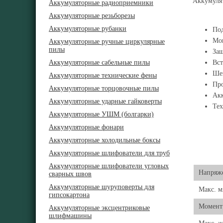
Аккумулят
Аккумуляторные радиоприемники
Аккумуляторные резьборезы
Аккумуляторные рубанки
Под
Мощ
Аккумуляторные ручные циркулярные
пилы
Защ
Аккумуляторные сабельные пилы
Вст
Шей
Аккумуляторные технические фены
Про
Аккумуляторные торцовочные пилы
Акк
Аккумуляторные ударные гайковерты
Тех
Аккумуляторные УШМ (болгарки)
Аккумуляторные фонари
Аккумуляторные холодильные боксы
Аккумуляторные шлифователи для труб
Аккумуляторные шлифователи угловых
Напряже
сварных швов
Аккумуляторные шуруповерты для
Макс. 
гипсокартона
Момент 
Аккумуляторные эксцентриковые
шлифмашины