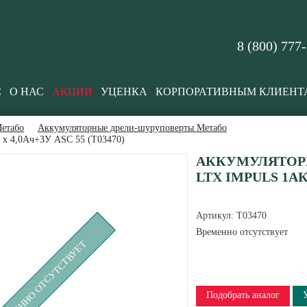
8 (800) 777
С
О НАС
АКЦИИ
УЦЕНКА
КОРПОРАТИВНЫМ КЛИЕНТ
етабо
Аккумуляторные дрели-шуруповерты Метабо
 х 4,0Ач+ЗУ ASC 55 (T03470)
АККУМУЛЯТОРН
LTX IMPULS 1АКК
Артикул:
T03470
Временно отсутствует
РЕМЕННО ОТСУТСТВУЕТ
Подобрать аналог