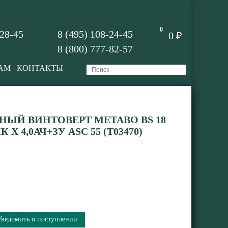
0
-28-45
8 (495) 108-24-45
0 ₽
8 (800) 777-82-57
АМ
КОНТАКТЫ
ЫЙ ВИНТОВЕРТ METABO BS 18
 Х 4,0АЧ+ЗУ ASC 55 (T03470)
Уведомить о поступлении