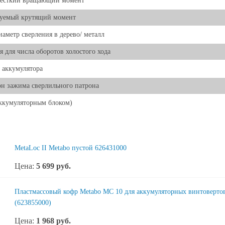
жесткий вращающий момент
руемый крутящий момент
иаметр сверления в дерево/ металл
я для числа оборотов холостого хода
 аккумулятора
н зажима сверлильного патрона
аккумуляторным блоком)
MetaLoc II Metabo пустой 626431000
Цена:
5 699
руб.
Пластмассовый кофр Metabo MC 10 для аккумуляторных винтовертов
(623855000)
Цена:
1 968
руб.