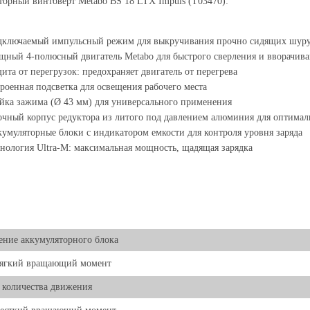
орный винтоверт Metabo BS 18 LTX Impuls (T03470):
ключаемый импульсный режим для выкручивания прочно сидящих шуруп
ный 4-полюсный двигатель Metabo для быстрого сверления и вворачив
ита от перегрузок: предохраняет двигатель от перегрева
роенная подсветка для освещения рабочего места
ка зажима (Ø 43 мм) для универсального применения
чный корпус редуктора из литого под давлением алюминия для оптималь
умуляторные блоки с индикатором емкости для контроля уровня заряда
нология Ultra-M: максимальная мощность, щадящая зарядка
ние аккумуляторного блока
мягкий вращающий момент
количества движения