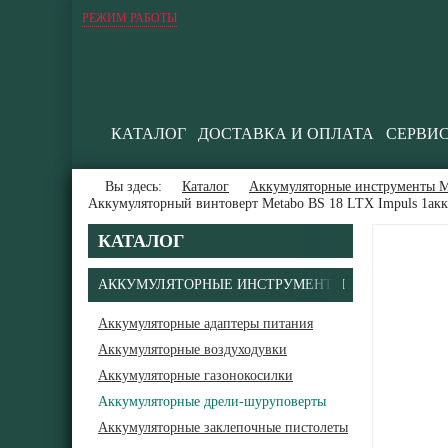
РЕЖИМ РАБОТЫ
КАТАЛОГ
ДОСТАВКА И ОПЛАТА
СЕРВИ
Вы здесь:
Каталог
Аккумуляторные инструменты М
Аккумуляторный винтоверт Metabo BS 18 LTX Impuls 1акк
КАТАЛОГ
АККУМУЛЯТОРНЫЕ ИНСТРУМЕНТЫ
Аккумуляторные адаптеры питания
Аккумуляторные воздуходувки
В
Аккумуляторные газонокосилки
Аккумуляторные дрели-шуруповерты
Аккумуляторные заклепочные пистолеты