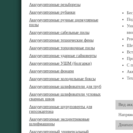
Аккумуляторные резьборезы
Аккумуляторные рубанки
Бес
Под
Аккумуляторные ручные циркулярные
пилы
Уни
Аккумуляторные сабельные пилы
вво
Pre
Аккумуляторные технические фены
Шей
Аккумуляторные торцовочные пилы
Вст
Аккумуляторные ударные гайковерты
Про
Аккумуляторные УШМ (болгарки)
С п
Аккумуляторные фонари
Акк
Тех
Аккумуляторные холодильные боксы
Аккумуляторные шлифователи для труб
Аккумуляторные шлифователи угловых
сварных швов
Вид акк
Аккумуляторные шуруповерты для
гипсокартона
Напряже
Аккумуляторные эксцентриковые
шлифмашины
Диапазо
Аккумуляторный универсальный