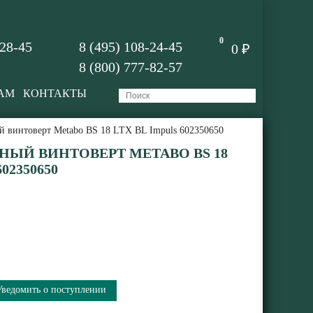
0
-28-45
8 (495) 108-24-45
0 ₽
8 (800) 777-82-57
АМ
КОНТАКТЫ
 винтоверт Metabo BS 18 LTX BL Impuls 602350650
ЫЙ ВИНТОВЕРТ METABO BS 18
02350650
Уведомить о поступлении