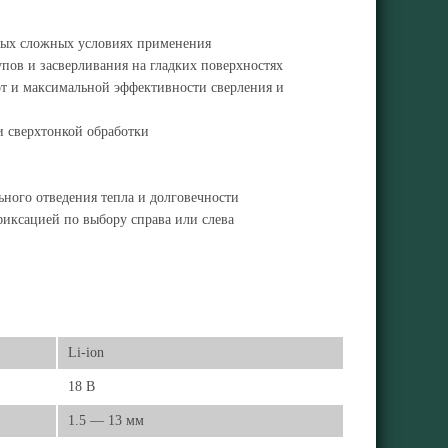
мых сложных условиях применения
ов и засверливания на гладких поверхностях
т и максимальной эффективности сверления и
 и сверхтонкой обработки
ного отведения тепла и долговечности
фиксацией по выбору справа или слева
Li-ion
18 В
1.5 — 13 мм