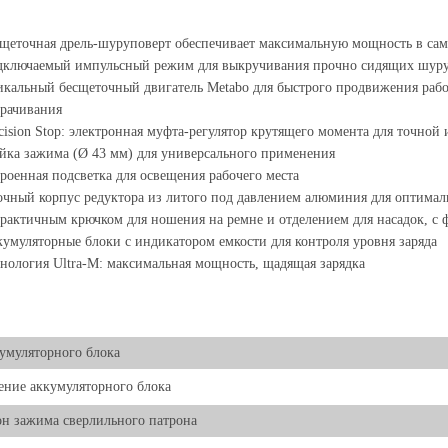
щеточная дрель-шуруповерт обеспечивает максимальную мощность в са
ключаемый импульсный режим для выкручивания прочно сидящих шуруп
кальный бесщеточный двигатель Metabo для быстрого продвижения рабо
рачивания
cision Stop: электронная муфта-регулятор крутящего момента для точной
ка зажима (Ø 43 мм) для универсального применения
роенная подсветка для освещения рабочего места
чный корпус редуктора из литого под давлением алюминия для оптималь
рактичным крючком для ношения на ремне и отделением для насадок, с 
умуляторные блоки с индикатором емкости для контроля уровня заряда
нология Ultra-M: максимальная мощность, щадящая зарядка
умуляторного блока
ние аккумуляторного блока
н зажима сверлильного патрона