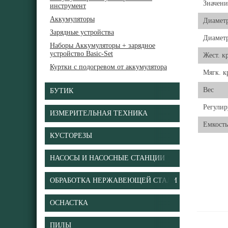
Значени
инструмент
Аккумуляторы
Диаметр
Зарядные устройства
Диаметр
Наборы Аккумуляторы + зарядное
устройство Basic-Set
Жест. к
Куртки с подогревом от аккумулятора
Мягк. 
Вес
БУТИК
Регули
ИЗМЕРИТЕЛЬНАЯ ТЕХНИКА
Емкость
КУСТОРЕЗЫ
НАСОСЫ И НАСОСНЫЕ СТАНЦИИ
ОБРАБОТКА НЕРЖАВЕЮЩЕЙ СТАЛИ
ОСНАСТКА
ПИЛЫ