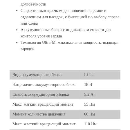
долговечности
С практичным крючком для ношения на ремне и
отделением для насадок, с фиксацией по выбору справа
или слева
Аккумуляторные блоки с индикатором емкости для
контроля уровня заряда
Технология Ultra-M: максимальная мощность, щадящая
зарядка
Вид аккумуляторного блока
Li-ion
Напряжение аккумуляторного блока
18 В
Емкость аккумуляторного блока
5.2 Ач
Макс. мягкий вращающий момент
55 Нм
Момент количества движения
60 Нм
Макс. жесткий вращающий момент
110 Нм