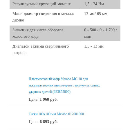
Регулируемый крутящий момент
1,5 - 24 Нм
Макс. диаметр сверления в металл/
13 мм/ 65 мм
дерево
Значения для числа оборотов
0 - 500 / 0 - 1.700 /
холостого хода
мин
Диапазон зажима сверлильного
1,5 - 13 мм
патрона
Пластмассовый кофр Metabo MC 10 для
аккумуляторных винтовертов / аккумуляторных
ударных дрелей (623855000)
Цена:
1 968
руб.
Тиски 100х100 мм Metabo 612001000
Цена:
6 893
руб.