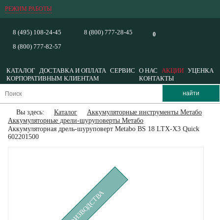
РЕЖИМ РАБОТЫ
8 (495) 108-24-45
8 (800) 777-28-45
0
8 (800) 777-82-57
КАТАЛОГ
ДОСТАВКА И ОПЛАТА
СЕРВИС
О НАС
АКЦИИ
УЦЕНКА
КОРПОРАТИВНЫМ КЛИЕНТАМ
КОНТАКТЫ
Вы здесь:
Каталог
Аккумуляторные инструменты Метабо
Аккумуляторные дрели-шуруповерты Метабо
Аккумуляторная дрель-шуруповерт Metabo BS 18 LTX-X3 Quick
602201500
СНЯТ С ПРОИЗВОДСТВА