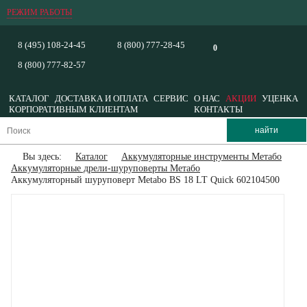
РЕЖИМ РАБОТЫ
8 (495) 108-24-45
8 (800) 777-28-45
0
8 (800) 777-82-57
КАТАЛОГ
ДОСТАВКА И ОПЛАТА
СЕРВИС
О НАС
АКЦИИ
УЦЕНКА
КОРПОРАТИВНЫМ КЛИЕНТАМ
КОНТАКТЫ
Вы здесь:
Каталог
Аккумуляторные инструменты Метабо
Аккумуляторные дрели-шуруповерты Метабо
Аккумуляторный шуруповерт Metabo BS 18 LT Quick 602104500