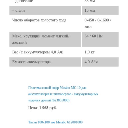
– древесине
38 мм
– стали
13 мм
Число оборотов холостого хода
0-450 / 0-1600 /
мин
Макс. крутящий момент мягкий/
34 / 60 Нм
жесткий
Вес (с аккумулятором 4,0 Ач)
1,9 кг
Емкость аккумулятора
4,0 А*ч
Пластмассовый кофр Metabo MC 10 для
аккумуляторных винтовертов / аккумуляторных
ударных дрелей (623855000)
Цена:
1 968
руб.
Тиски 100х100 мм Metabo 612001000