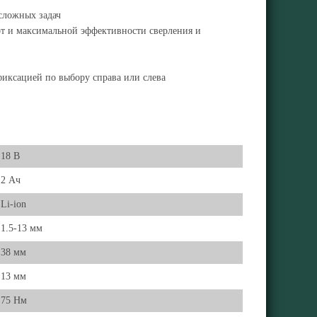
сложных задач
т и максимальной эффективности сверления и
фиксацией по выбору справа или слева
18 В
2 Ач
Li-ion
1.5-13 мм
38 мм
13 мм
75 Нм