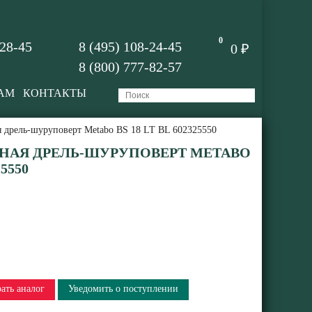
0
-28-45
8 (495) 108-24-45
0 ₽
8 (800) 777-82-57
АМ
КОНТАКТЫ
 дрель-шуруповерт Metabo BS 18 LT BL 602325550
НАЯ ДРЕЛЬ-ШУРУПОВЕРТ METABO
25550
ать аналог
Уведомить о поступлении