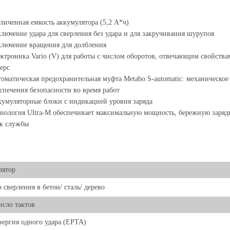
личенная емкость аккумулятора (5,2 А*ч)
лючение удара для сверления без удара и для закручивания шурупов
лючение вращения для долбления
ктроника Vario (V) для работы с числом оборотов, отвечающим свойства
ерс
оматическая предохранительная муфта Metabo S-automatic: механическое
спечения безопасности во время работ
умуляторные блоки с индикацией уровня заряда
нология Ultra-M обеспечивает максимальную мощность, бережную заряд
к службы
лятор
 сверления в бетон/ сталь/ дерево
исло тактов
нергия одного удара (EPTA)