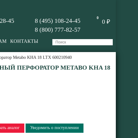
0
-28-45
8 (495) 108-24-45
0 ₽
8 (800) 777-82-57
АМ
КОНТАКТЫ
оратор Metabo KHA 18 LTX 600210940
ЫЙ ПЕРФОРАТОР METABO KHA 18
ать аналог
Уведомить о поступлении