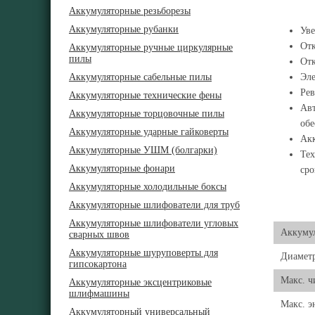
Аккумуляторные резьборезы
Аккумуляторные рубанки
Уве
Отк
Аккумуляторные ручные циркулярные
пилы
Отк
Аккумуляторные сабельные пилы
Эле
Рев
Аккумуляторные технические фены
Авт
Аккумуляторные торцовочные пилы
обе
Аккумуляторные ударные гайковерты
Акк
Аккумуляторные УШМ (болгарки)
Тех
Аккумуляторные фонари
сро
Аккумуляторные холодильные боксы
Аккумуляторные шлифователи для труб
Аккумуляторные шлифователи угловых
Аккуму
сварных швов
Аккумуляторные шуруповерты для
Диаметр
гипсокартона
Макс. ч
Аккумуляторные эксцентриковые
шлифмашины
Макс. э
Аккумуляторный универсальный