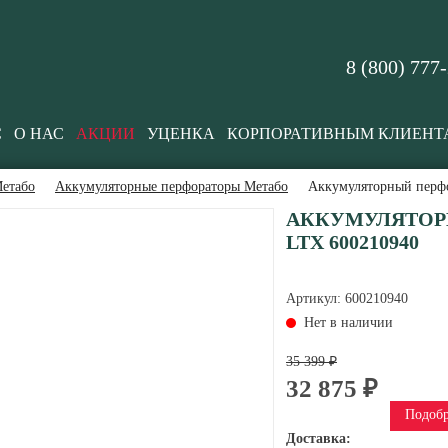
8 (800) 777
С
О НАС
АКЦИИ
УЦЕНКА
КОРПОРАТИВНЫМ КЛИЕНТ
етабо
Аккумуляторные перфораторы Метабо
Аккумуляторный перф
АККУМУЛЯТОРН
LTX 600210940
Артикул:
600210940
Нет в наличии
35 399 ₽
32 875 ₽
Подобр
Доставка: