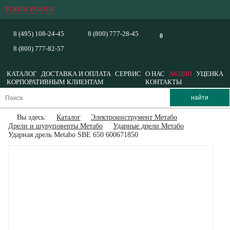
РЕЖИМ РАБОТЫ
8 (495) 108-24-45
8 (800) 777-28-45
0
8 (800) 777-82-57
КАТАЛОГ
ДОСТАВКА И ОПЛАТА
СЕРВИС
О НАС
АКЦИИ
УЦЕНКА
КОРПОРАТИВНЫМ КЛИЕНТАМ
КОНТАКТЫ
Вы здесь:
Каталог
Электроинструмент Метабо
Дрели и шуруповерты Метабо
Ударные дрели Метабо
Ударная дрель Metabo SBE 650 600671850