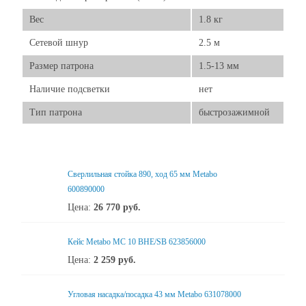
Вес
1.8 кг
Сетевой шнур
2.5 м
Размер патрона
1.5-13 мм
Наличие подсветки
нет
Тип патрона
быстрозажимной
Свеpлильная стойка 890, ход 65 мм Metabo
600890000
Цена:
26 770
руб.
Кейс Metabo MC 10 BHE/SB 623856000
Цена:
2 259
руб.
Угловая насадка/посадка 43 мм Metabo 631078000