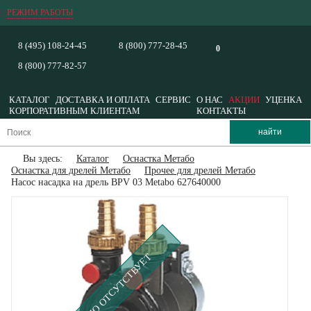
РЕЖИМ РАБОТЫ
8 (495) 108-24-45
8 (800) 777-28-45
0
8 (800) 777-82-57
КАТАЛОГ
ДОСТАВКА И ОПЛАТА
СЕРВИС
О НАС
АКЦИИ
УЦЕНКА
КОРПОРАТИВНЫМ КЛИЕНТАМ
КОНТАКТЫ
Вы здесь:
Каталог
Оснастка Метабо
Оснастка для дрелей Метабо
Прочее для дрелей Метабо
Насос насадка на дрель BPV 03 Metabo 627640000
ВРЕМЕННО ОТСУТСТВУЕТ